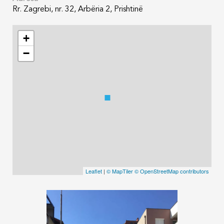
Rr. Zagrebi, nr. 32, Arbëria 2, Prishtinë
+
−
Leaflet
|
© MapTiler
© OpenStreetMap contributors