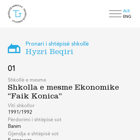
ALB
ENG
Pronari i shtëpisë shkollë
Hyzri Beqiri
01
Shkollë e mesme
Shkolla e mesme Ekonomike
“Faik Konica”
Viti shkollor
1991/1992
Përdorimi i shtëpisë sot
Banim
Gjendja e shtëpisë sot