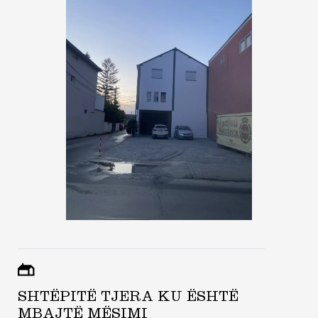
SHTËPITË TJERA KU ËSHTË
MBAJTË MËSIMI