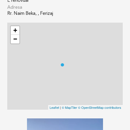
E renovuar
Adresa
Rr. Naim Beka, , Ferizaj
+
−
Leaflet
|
© MapTiler
© OpenStreetMap contributors