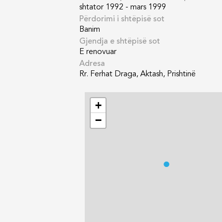
shtator 1992 - mars 1999
Përdorimi i shtëpisë sot
Banim
Gjendja e shtëpisë sot
E renovuar
Adresa
Rr. Ferhat Draga, Aktash, Prishtinë
+
−