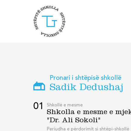
Pronari i shtëpisë shkollë
Sadik Dedushaj
01
Shkollë e mesme
Shkolla e mesme e mje
"Dr. Ali Sokoli"
Periudha e përdorimit si shtëpi-shkollë