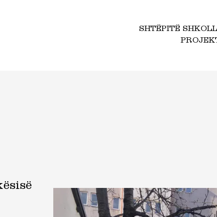
SHTËPITË SHKOL
PROJEK
kësisë