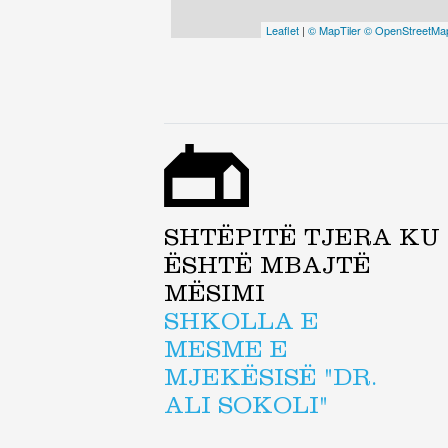
Leaflet
|
© MapTiler
© OpenStreetMap
SHTËPITË TJERA KU
ËSHTË MBAJTË
MËSIMI
SHKOLLA E
MESME E
MJEKËSISË "DR.
ALI SOKOLI"