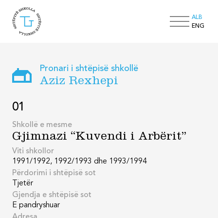
ALB
ENG
Pronari i shtëpisë shkollë
Aziz Rexhepi
01
Shkollë e mesme
Gjimnazi “Kuvendi i Arbërit”
Viti shkollor
1991/1992, 1992/1993 dhe 1993/1994
Përdorimi i shtëpisë sot
Tjetër
Gjendja e shtëpisë sot
E pandryshuar
Adresa