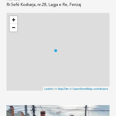
Rr.Sefë Kosharja, nr.28, Lagja e Re, Ferizaj
+
−
Leaflet
|
© MapTiler
© OpenStreetMap contributors