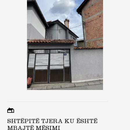
SHTËPITË TJERA KU ËSHTË
MBAJTË MËSIMI