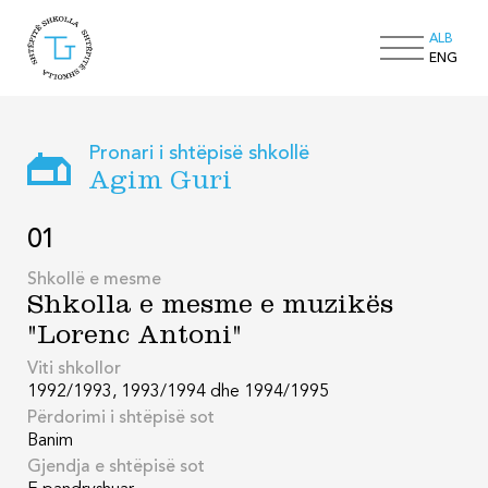
ALB
ENG
Pronari i shtëpisë shkollë
Agim Guri
01
Shkollë e mesme
Shkolla e mesme e muzikës
"Lorenc Antoni"
Viti shkollor
1992/1993, 1993/1994 dhe 1994/1995
Përdorimi i shtëpisë sot
Banim
Gjendja e shtëpisë sot