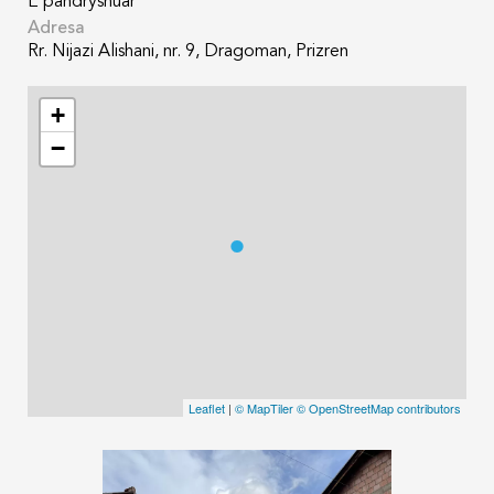
E pandryshuar
Adresa
Rr. Nijazi Alishani, nr. 9, Dragoman, Prizren
+
−
Leaflet
|
© MapTiler
© OpenStreetMap contributors