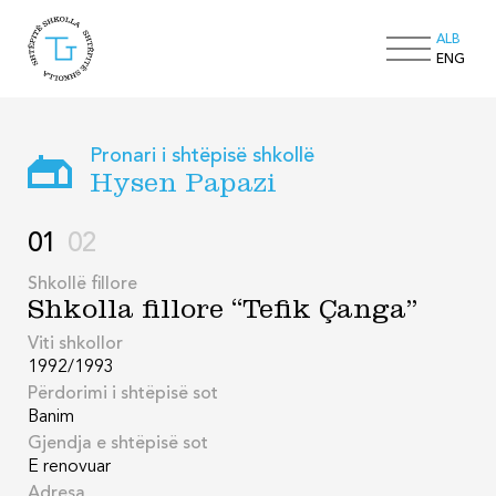
ALB
ENG
Pronari i shtëpisë shkollë
Hysen Papazi
01
02
Shkollë fillore
Shkolla fillore “Tefik Çanga”
Viti shkollor
1992/1993
Përdorimi i shtëpisë sot
Banim
Gjendja e shtëpisë sot
E renovuar
Adresa