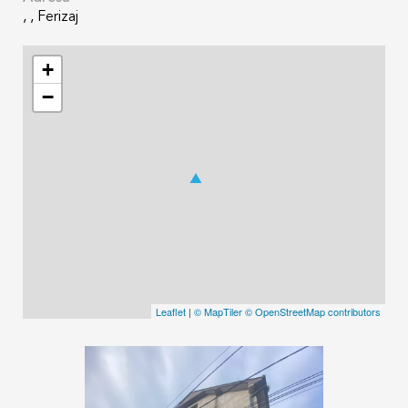
, , Ferizaj
+
−
Leaflet
|
© MapTiler
© OpenStreetMap contributors