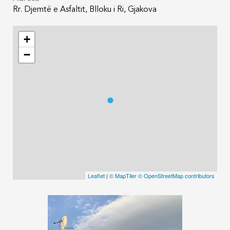
Rr. Djemtë e Asfaltit, Blloku i Ri, Gjakova
+
−
Leaflet
|
© MapTiler
© OpenStreetMap contributors