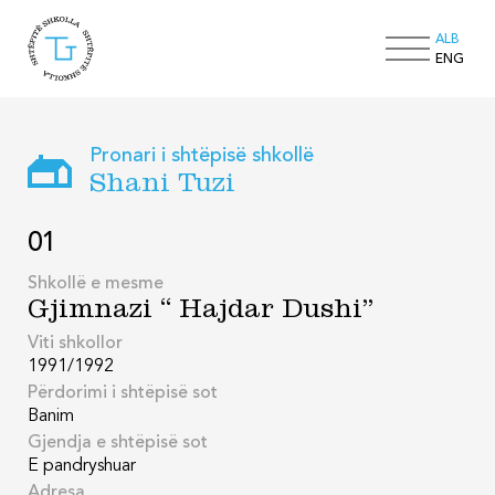
ALB
ENG
Pronari i shtëpisë shkollë
Shani Tuzi
01
Shkollë e mesme
Gjimnazi “ Hajdar Dushi”
Viti shkollor
1991/1992
Përdorimi i shtëpisë sot
Banim
Gjendja e shtëpisë sot
E pandryshuar
Adresa