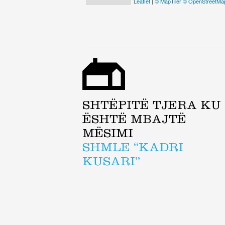
Leaflet
|
© MapTiler
© OpenStreetMap
SHTËPITË TJERA KU
ËSHTË MBAJTË
MËSIMI
SHMLE “KADRI
KUSARI”