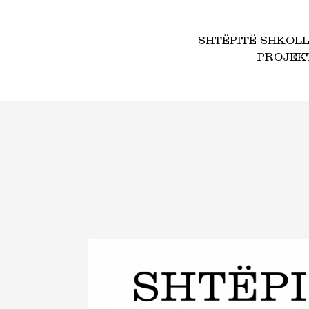
SHTËPITË SHKOL
PROJEK