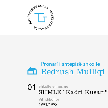
Pronari i shtëpisë shkollë
Bedrush Mulliqi
01
Shkollë e mesme
SHMLE “Kadri Kusari”
Viti shkollor
1991/1992