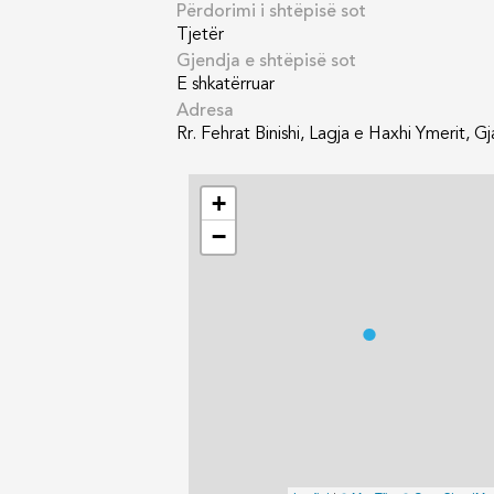
Përdorimi i shtëpisë sot
Tjetër
Gjendja e shtëpisë sot
E shkatërruar
Adresa
Rr. Fehrat Binishi, Lagja e Haxhi Ymerit, G
+
−