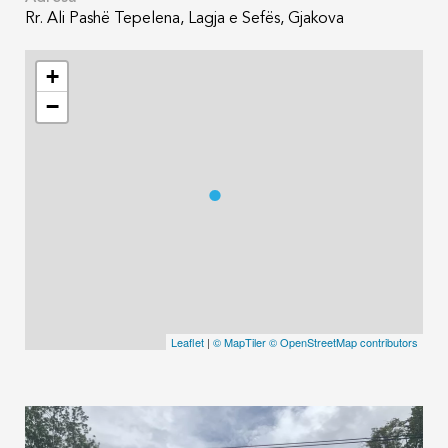
Rr. Ali Pashë Tepelena, Lagja e Sefës, Gjakova
+
−
Leaflet
|
© MapTiler
© OpenStreetMap contributors