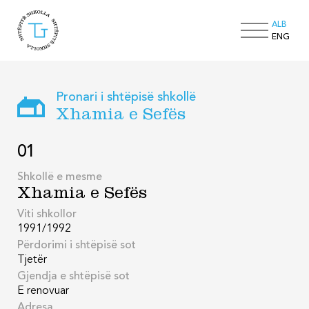
ALB
ENG
Pronari i shtëpisë shkollë
Xhamia e Sefës
01
Shkollë e mesme
Xhamia e Sefës
Viti shkollor
1991/1992
Përdorimi i shtëpisë sot
Tjetër
Gjendja e shtëpisë sot
E renovuar
Adresa