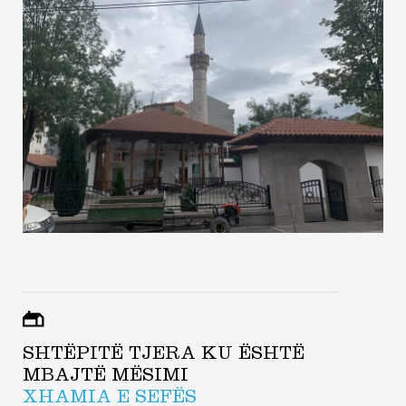
SHTËPITË TJERA KU ËSHTË
MBAJTË MËSIMI
XHAMIA E SEFËS