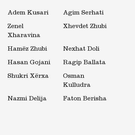
Adem Kusari
Agim Serhati
Zenel
Xhevdet Zhubi
Xharavina
Hamëz Zhubi
Nexhat Doli
Hasan Gojani
Ragip Ballata
Shukri Xërxa
Osman
Kulludra
Nazmi Delija
Faton Berisha