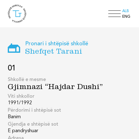
ALB
ENG
Pronari i shtëpisë shkollë
Shefqet Tarani
01
Shkollë e mesme
Gjimnazi “Hajdar Dushi”
Viti shkollor
1991/1992
Përdorimi i shtëpisë sot
Banim
Gjendja e shtëpisë sot
E pandryshuar
Adresa