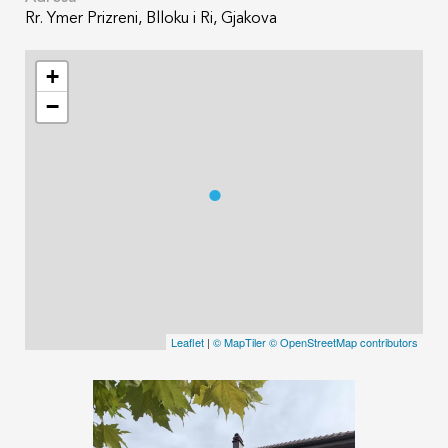
Rr. Ymer Prizreni, Blloku i Ri, Gjakova
+
−
Leaflet
|
© MapTiler
© OpenStreetMap contributors